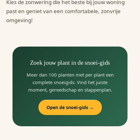
Kies de zonwering die het beste bij jouw woning
past en geniet van een comfortabele, zonvrije
omgeving!
Zoek jouw plant in de snoei-gids
Meer dan 100 planten met per plant een
complete snoeigids. Vind het juiste
moment, gereedschap en stappenplan.
Open de snoei-gids →