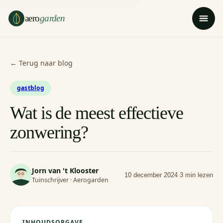
Ga naar hoofdinhoud
Ga naar voettekst
aero
garden
← Terug naar blog
gastblog
Wat is de meest effectieve
zonwering?
Jorn van 't Klooster
10 december 2024
·
3 min lezen
Tuinschrijver · Aerogarden
INHOUDSOPGAVE