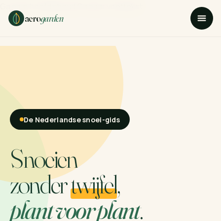
Ga naar hoofdinhoud
Ga naar voettekst
aero
garden
De Nederlandse snoei-gids
Snoeien
zonder
twijfel
,
plant voor plant
.