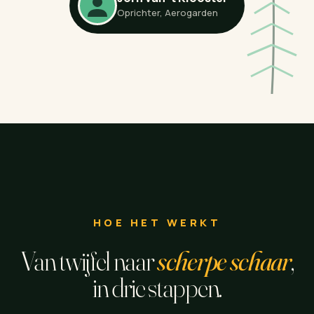
Oprichter, Aerogarden
HOE HET WERKT
Van twijfel naar
scherpe schaar
,
in drie stappen.