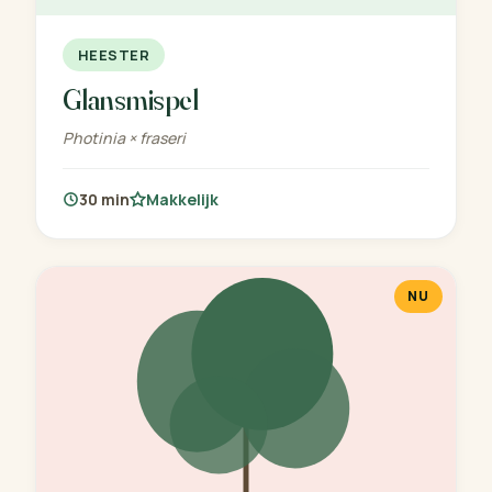
HEESTER
Glansmispel
Photinia × fraseri
30 min
Makkelijk
NU