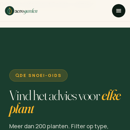
Ga naar hoofdinhoud
Ga naar voettekst
aero
garden
DE SNOEI-GIDS
Vind het advies voor
elke
plant
Meer dan 200 planten. Filter op type,