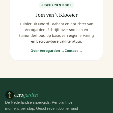
GESCHREVEN DOOR
Jorn van 't Klooster
Tuinier uit Noord-Brabant en oprichter van
Aerogarden. Schrijft over snoeien en
tuinonderhoud op basis van eigen ervaring
en betrouwbare vakliteratuur.
Over Aerogarden →
Contact →
aero
garden
De Nederlandse snoei-gids. Per plant, per
moment, per stap. Geschreven door iemand