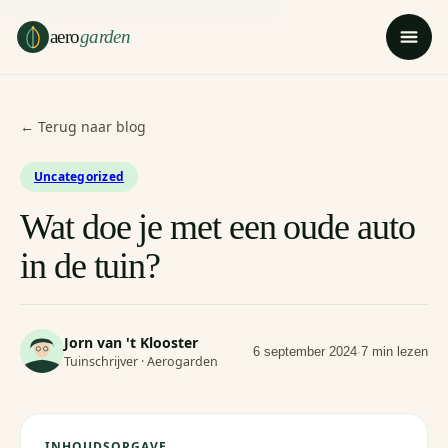
Ga naar hoofdinhoud
Ga naar voettekst
aero
garden
← Terug naar blog
Uncategorized
Wat doe je met een oude auto
in de tuin?
Jorn van 't Klooster
6 september 2024
·
7 min lezen
Tuinschrijver · Aerogarden
INHOUDSOPGAVE