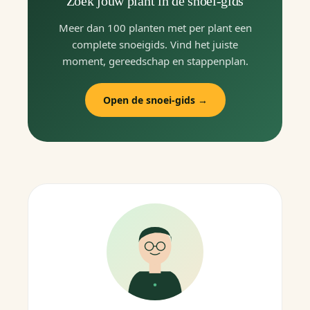
Zoek jouw plant in de snoei-gids
Meer dan 100 planten met per plant een
complete snoeigids. Vind het juiste
moment, gereedschap en stappenplan.
Open de snoei-gids →