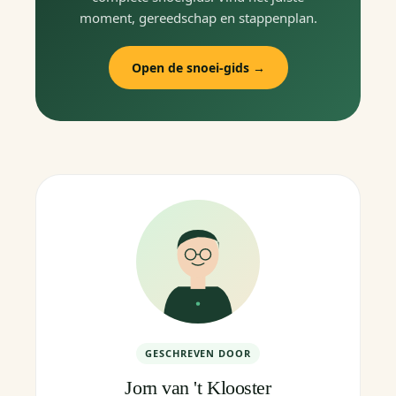
moment, gereedschap en stappenplan.
Open de snoei-gids →
GESCHREVEN DOOR
Jorn van 't Klooster