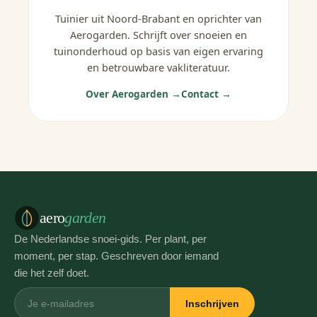
Tuinier uit Noord-Brabant en oprichter van
Aerogarden. Schrijft over snoeien en
tuinonderhoud op basis van eigen ervaring
en betrouwbare vakliteratuur.
Over Aerogarden →
Contact →
aero
garden
De Nederlandse snoei-gids. Per plant, per
moment, per stap. Geschreven door iemand
die het zelf doet.
Inschrijven