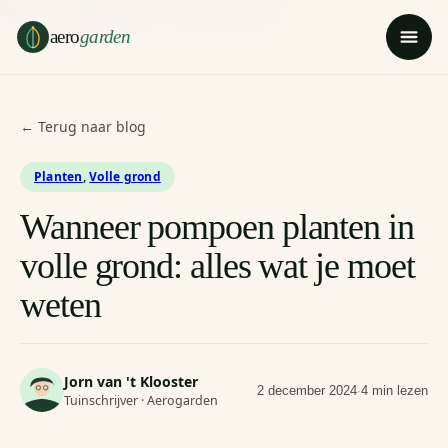
Ga naar hoofdinhoud
Ga naar voettekst
aero
garden
← Terug naar blog
Planten
,
Volle grond
Wanneer pompoen planten in
volle grond: alles wat je moet
weten
Jorn van 't Klooster
2 december 2024
·
4 min lezen
Tuinschrijver · Aerogarden