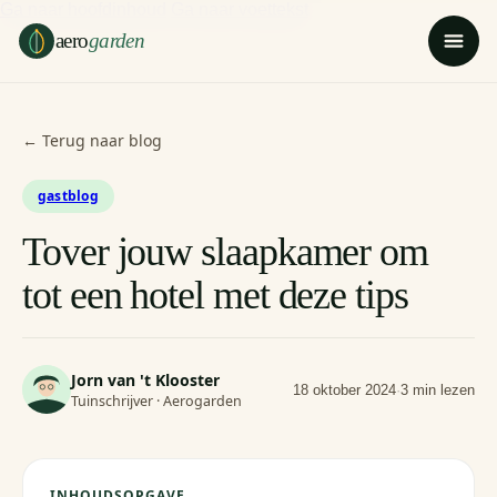
Ga naar hoofdinhoud
Ga naar voettekst
aero
garden
← Terug naar blog
gastblog
Tover jouw slaapkamer om
tot een hotel met deze tips
Jorn van 't Klooster
18 oktober 2024
·
3 min lezen
Tuinschrijver · Aerogarden
INHOUDSOPGAVE