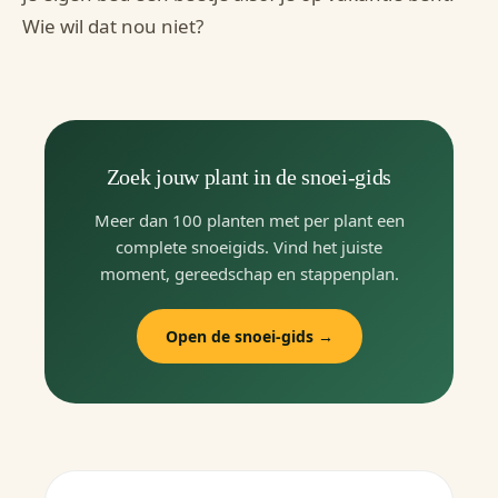
Wie wil dat nou niet?
Zoek jouw plant in de snoei-gids
Meer dan 100 planten met per plant een
complete snoeigids. Vind het juiste
moment, gereedschap en stappenplan.
Open de snoei-gids →