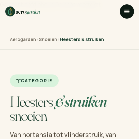
Ga naar hoofdinhoud
Ga naar voettekst
aero
garden
Aerogarden
›
Snoeien
›
Heesters & struiken
CATEGORIE
Heesters
& struiken
snoeien
Van hortensia tot vlinderstruik, van