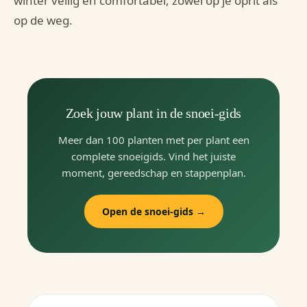
winter veilig en comfortabel, zowel op je oprit als
op de weg.
Zoek jouw plant in de snoei-gids
Meer dan 100 planten met per plant een
complete snoeigids. Vind het juiste
moment, gereedschap en stappenplan.
Open de snoei-gids →