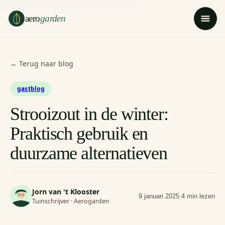
Ga naar hoofdinhoud
Ga naar voettekst
aero
garden
← Terug naar blog
gastblog
Strooizout in de winter:
Praktisch gebruik en
duurzame alternatieven
Jorn van 't Klooster
9 januari 2025
·
4 min lezen
Tuinschrijver · Aerogarden