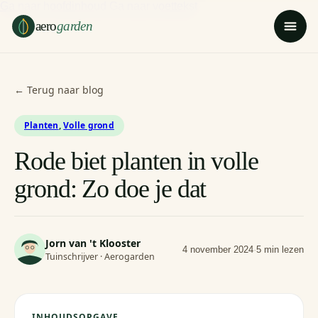
Ga naar hoofdinhoud
Ga naar voettekst
aero
garden
← Terug naar blog
Planten
,
Volle grond
Rode biet planten in volle
grond: Zo doe je dat
Jorn van 't Klooster
4 november 2024
·
5 min lezen
Tuinschrijver · Aerogarden
INHOUDSOPGAVE