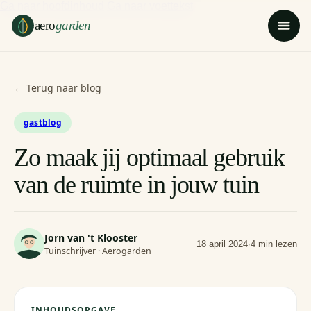
Ga naar hoofdinhoud
Ga naar voettekst
aero
garden
← Terug naar blog
gastblog
Zo maak jij optimaal gebruik
van de ruimte in jouw tuin
Jorn van 't Klooster
18 april 2024
·
4 min lezen
Tuinschrijver · Aerogarden
INHOUDSOPGAVE