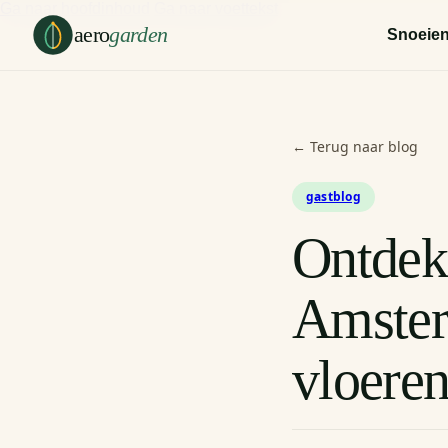
Ga naar hoofdinhoud
Ga naar voettekst
aero
garden
Snoeie
← Terug naar blog
gastblog
Ontdek
Amster
vloere