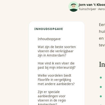
Jorn van 't Kloo
Tuinschrijver · Ae
Een
INHOUDSOPGAVE
hui
en 
Inhoudsopgave
tev
Wat zijn de beste soorten
vloeren die verkrijgbaar
zijn in Amsterdam?
I
Hoe vind ik een vloer die
past bij mijn interieurstijl?
Welke voordelen biedt
Floorlife in vergelijking
met andere aanbieders?
Zijn er speciale
aanbiedingen voor
vloeren in de regio
Amsterdam?