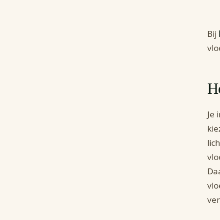
Bij
vlo
Ho
Je 
kie
lic
vlo
Daa
vlo
ver