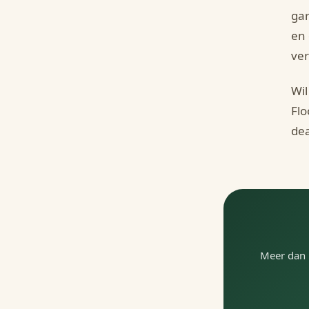
gar
en 
ver
Wil
Flo
dea
Meer dan 