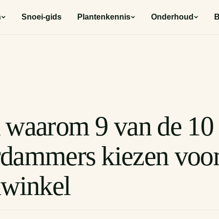
n
Snoei-gids
Plantenkennis
Onderhoud
B
 waarom 9 van de 10
dammers kiezen voor
nwinkel