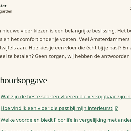
ster
rogarden
 nieuwe vloer kiezen is een belangrijke beslissing. Het be
s en het comfort onder je voeten. Veel Amsterdammers 
twijfels aan. Hoe kies je een vloer die écht bij je past? En
eel te betalen? Geen zorgen, wij hebben de antwoorden 
nhoudsopgave
Wat zijn de beste soorten vloeren die verkrijgbaar zijn
Hoe vind ik een vloer die past bij mijn interieurstijl?
Welke voordelen biedt Floorlife in vergelijking met and