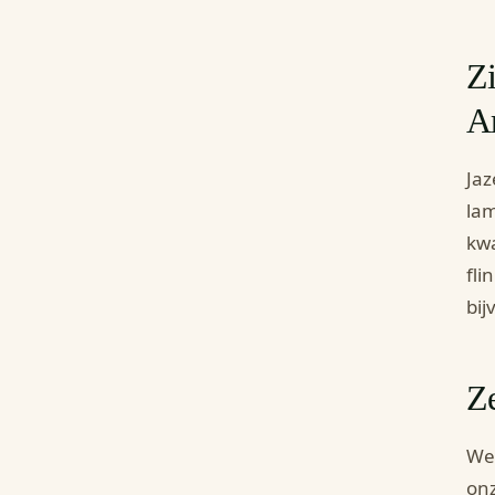
Zi
A
Jaz
lam
kwa
fli
bij
Z
We 
onz