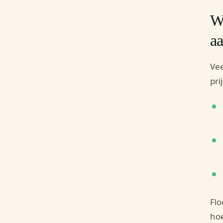
We
aa
Vee
pri
Flo
hoe