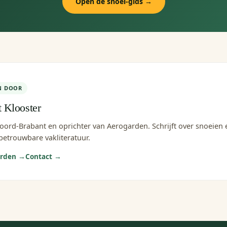
Open de snoei-gids →
N DOOR
t Klooster
Noord-Brabant en oprichter van Aerogarden. Schrijft over snoeien
betrouwbare vakliteratuur.
arden →
Contact →