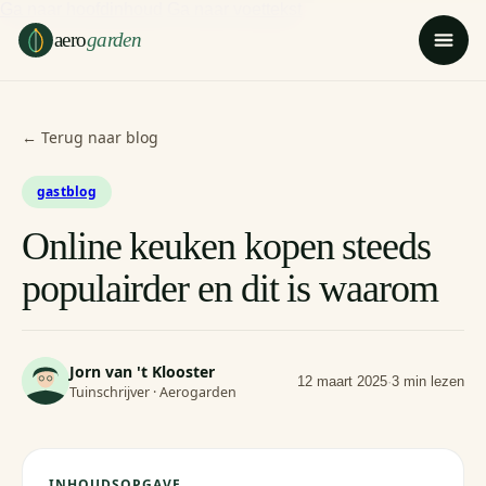
Ga naar hoofdinhoud
Ga naar voettekst
aero
garden
← Terug naar blog
gastblog
Online keuken kopen steeds
populairder en dit is waarom
Jorn van 't Klooster
12 maart 2025
·
3 min lezen
Tuinschrijver · Aerogarden
INHOUDSOPGAVE