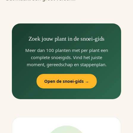
Zoek jouw plant in de snoei-gids
Meer dan 100 planten met per plant een
complete snoeigids. Vind het juiste
moment, gereedschap en stappenplan.
Open de snoei-gids →