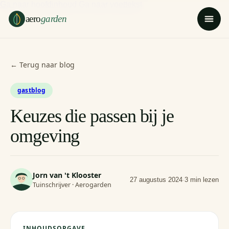
Ga naar hoofdinhoud
Ga naar voettekst
aero
garden
← Terug naar blog
gastblog
Keuzes die passen bij je
omgeving
Jorn van 't Klooster
27 augustus 2024
·
3 min lezen
Tuinschrijver · Aerogarden
INHOUDSOPGAVE