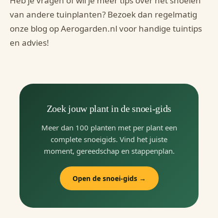
Heb je vragen of wil je meer tips over het snoeien
van andere tuinplanten? Bezoek dan regelmatig
onze blog op Aerogarden.nl voor handige tuintips
en advies!
Zoek jouw plant in de snoei-gids
Meer dan 100 planten met per plant een
complete snoeigids. Vind het juiste
moment, gereedschap en stappenplan.
Open de snoei-gids →