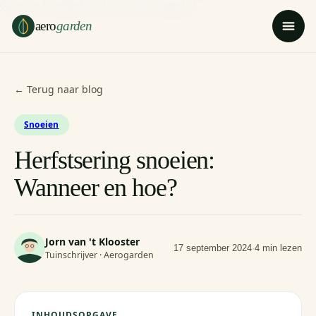
Ga naar hoofdinhoud
Ga naar voettekst
aero
garden
← Terug naar blog
Snoeien
Herfstsering snoeien:
Wanneer en hoe?
Jorn van 't Klooster
17 september 2024
·
4 min lezen
Tuinschrijver · Aerogarden
INHOUDSOPGAVE