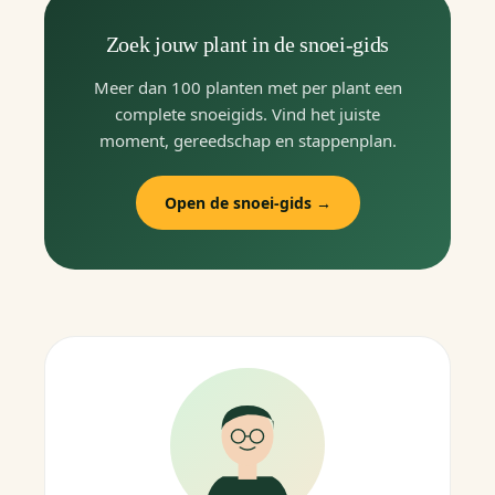
Zoek jouw plant in de snoei-gids
Meer dan 100 planten met per plant een
complete snoeigids. Vind het juiste
moment, gereedschap en stappenplan.
Open de snoei-gids →