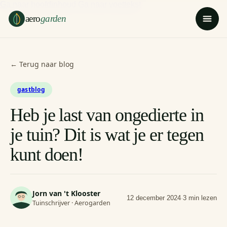
Ga naar hoofdinhoud
Ga naar voettekst
aero
garden
← Terug naar blog
gastblog
Heb je last van ongedierte in
je tuin? Dit is wat je er tegen
kunt doen!
Jorn van 't Klooster
12 december 2024
·
3 min lezen
Tuinschrijver · Aerogarden