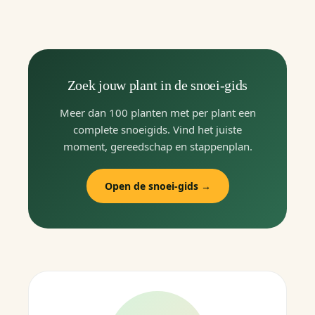
Zoek jouw plant in de snoei-gids
Meer dan 100 planten met per plant een
complete snoeigids. Vind het juiste
moment, gereedschap en stappenplan.
Open de snoei-gids →