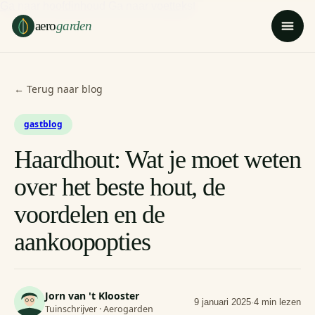
Ga naar hoofdinhoud
Ga naar voettekst
aero
garden
← Terug naar blog
gastblog
Haardhout: Wat je moet weten
over het beste hout, de
voordelen en de
aankoopopties
Jorn van 't Klooster
9 januari 2025
·
4 min lezen
Tuinschrijver · Aerogarden