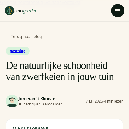
Ga naar hoofdinhoud
Ga naar voettekst
aero
garden
← Terug naar blog
gastblog
De natuurlijke schoonheid
van zwerfkeien in jouw tuin
Jorn van 't Klooster
7 juli 2025
·
4 min lezen
Tuinschrijver · Aerogarden
INHOUDSOPGAVE