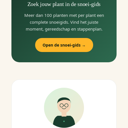
Zoek jouw plant in de snoei-gids
Meer dan 100 planten met per plant een
complete snoeigids. Vind het juiste
moment, gereedschap en stappenplan.
Open de snoei-gids →