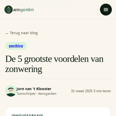
Ga naar hoofdinhoud
Ga naar voettekst
aero
garden
← Terug naar blog
gastblog
De 5 grootste voordelen van
zonwering
Jorn van 't Klooster
31 maart 2025
·
3 min lezen
Tuinschrijver · Aerogarden
INHOUDSOPGAVE