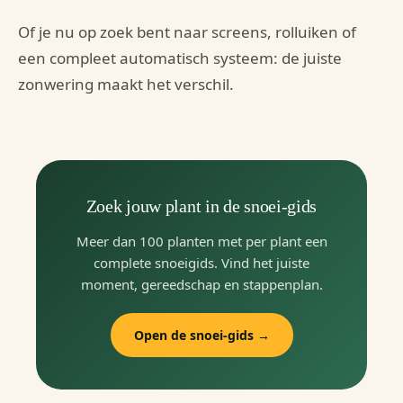
Of je nu op zoek bent naar screens, rolluiken of
een compleet automatisch systeem: de juiste
zonwering maakt het verschil.
Zoek jouw plant in de snoei-gids
Meer dan 100 planten met per plant een
complete snoeigids. Vind het juiste
moment, gereedschap en stappenplan.
Open de snoei-gids →