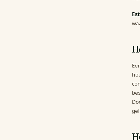
Est
waa
Ho
Een
hou
com
bes
Doo
gel
H