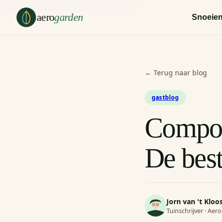
Ga naar hoofdinhoud
Ga naar voettekst
aero
garden
Snoeie
← Terug naar blog
gastblog
Composi
De best
Jorn van 't Kloo
Tuinschrijver · Ae