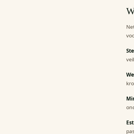
Wa
Net
voo
Ste
vei
We
kro
Mi
ond
Es
pas