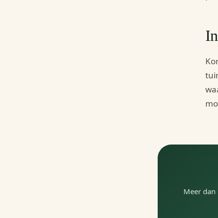
In
Kor
tui
waa
mod
Meer dan 