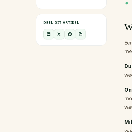
DEEL DIT ARTIKEL
Wa
Ee
met
Du
wee
On
moe
wat
Mil
waa