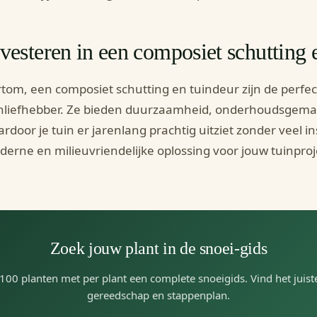
vesteren in een composiet schutting 
tom, een composiet schutting en tuindeur zijn de perfec
nliefhebber. Ze bieden duurzaamheid, onderhoudsgema
rdoor je tuin er jarenlang prachtig uitziet zonder veel
erne en milieuvriendelijke oplossing voor jouw tuinproj
Zoek jouw plant in de snoei-gids
100 planten met per plant een complete snoeigids. Vind het juis
gereedschap en stappenplan.