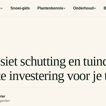
n
Snoei-gids
Plantenkennis
Onderhoud
B
et schutting en tuin
e investering voor je 
ster
rogarden