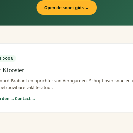
Open de snoei-gids →
N DOOR
t Klooster
Noord-Brabant en oprichter van Aerogarden. Schrijft over snoeien
betrouwbare vakliteratuur.
arden →
Contact →