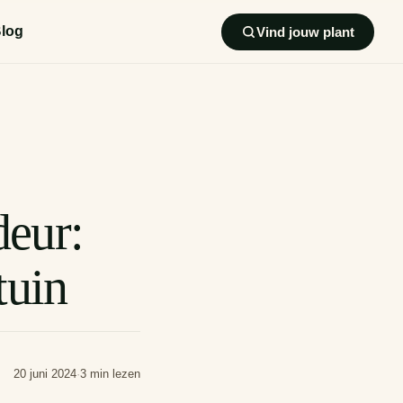
log
Vind jouw plant
deur:
tuin
20 juni 2024
·
3 min lezen