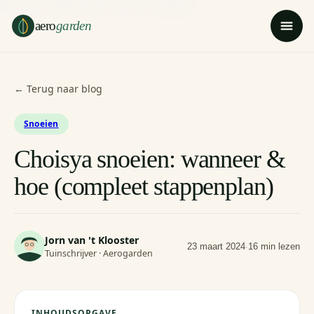
Ga naar hoofdinhoud
Ga naar voettekst
aero
garden
← Terug naar blog
Snoeien
Choisya snoeien: wanneer &
hoe (compleet stappenplan)
Jorn van 't Klooster
23 maart 2024
·
16 min lezen
Tuinschrijver · Aerogarden
INHOUDSOPGAVE