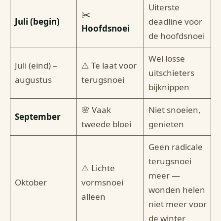
Uiterste
✂️
Juli (begin)
deadline voor
Hoofdsnoei
de hoofdsnoei
Wel losse
Juli (eind) –
⚠️ Te laat voor
uitschieters
augustus
terugsnoei
bijknippen
🌸 Vaak
Niet snoeien,
September
tweede bloei
genieten
Geen radicale
terugsnoei
⚠️ Lichte
meer —
Oktober
vormsnoei
wonden helen
alleen
niet meer voor
de winter