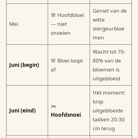
Geniet van de
🌸 Hoofdbloei
witte
Mei
— niet
stergeurbloe
snoeien
men
Wacht tot 70-
🌸 Bloei loopt
80% van de
Juni (begin)
af
bloemen is
uitgebloeid
Hét moment:
knip
✂️
Juni (eind)
uitgebloeide
Hoofdsnoei
takken 20-30
cm terug