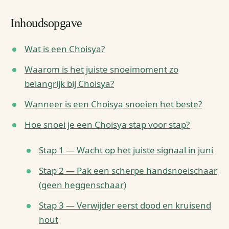
Inhoudsopgave
Wat is een Choisya?
Waarom is het juiste snoeimoment zo
belangrijk bij Choisya?
Wanneer is een Choisya snoeien het beste?
Hoe snoei je een Choisya stap voor stap?
Stap 1 — Wacht op het juiste signaal in juni
Stap 2 — Pak een scherpe handsnoeischaar
(geen heggenschaar)
Stap 3 — Verwijder eerst dood en kruisend
hout