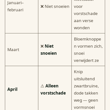
Januari–
❌ Niet snoeien
voor
februari
vorstschade
aan verse
wonden
Bloemknoppe
❌
Niet
n vormen zich,
Maart
snoeien
snoei
verwijdert ze
Knip
uitsluitend
⚠️
Alleen
zwartbruine,
April
vorstschade
dode takken
weg — geen
vormsnoei