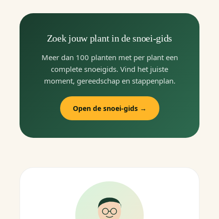
Zoek jouw plant in de snoei-gids
Meer dan 100 planten met per plant een
complete snoeigids. Vind het juiste
moment, gereedschap en stappenplan.
Open de snoei-gids →