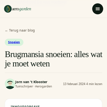
Ga naar hoofdinhoud
Ga naar voettekst
aero
garden
← Terug naar blog
Snoeien
Brugmansia snoeien: alles wat
je moet weten
Jorn van 't Klooster
13 februari 2024
·
4 min lezen
Tuinschrijver · Aerogarden
INHOUDSOPGAVE