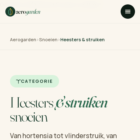
Ga naar hoofdinhoud
Ga naar voettekst
aero
garden
Aerogarden
›
Snoeien
›
Heesters & struiken
CATEGORIE
Heesters
& struiken
snoeien
Van hortensia tot vlinderstruik, van