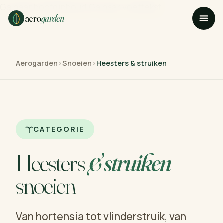
Ga naar hoofdinhoud
Ga naar voettekst
aero
garden
Aerogarden
›
Snoeien
›
Heesters & struiken
CATEGORIE
Heesters
& struiken
snoeien
Van hortensia tot vlinderstruik, van