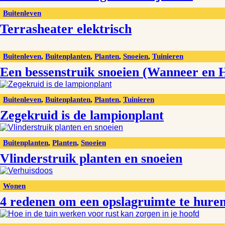
Buitenleven
Terrasheater elektrisch
Buitenleven
,
Buitenplanten
,
Planten
,
Snoeien
,
Tuinieren
Een bessenstruik snoeien (Wanneer en 
Buitenleven
,
Buitenplanten
,
Planten
,
Tuinieren
Zegekruid is de lampionplant
Buitenplanten
,
Planten
,
Snoeien
Vlinderstruik planten en snoeien
Wonen
4 redenen om een opslagruimte te huren 