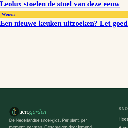
Leolux stoelen de stoel van deze eeuw
Wonen
Een nieuwe keuken uitzoeken? Let goe
SNO
aero
garden
Hees
De Nederlandse snoei-gids. Per plant, per
moment, per stap. Geschreven door iemand
Bom