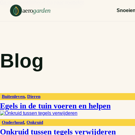
Ga naar hoofdinhoud
Ga naar voettekst
aero
garden
Snoeie
Blog
Buitenleven
,
Dieren
Egels in de tuin voeren en helpen
Onderhoud
,
Onkruid
Onkruid tussen tegels verwijderen