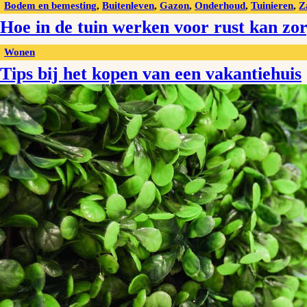
Bodem en bemesting
,
Buitenleven
,
Gazon
,
Onderhoud
,
Tuinieren
,
Z
Hoe in de tuin werken voor rust kan zor
Wonen
Tips bij het kopen van een vakantiehuis