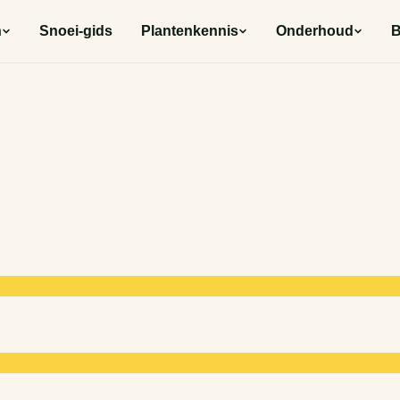
n
Snoei-gids
Plantenkennis
Onderhoud
B