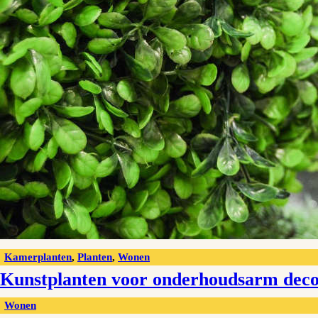
Kamerplanten
,
Planten
,
Wonen
Kunstplanten voor onderhoudsarm dec
Wonen