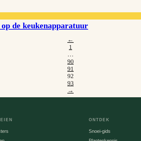
d op de keukenapparatuur
←
1
…
90
91
92
93
→
EIEN
ONTDEK
ters
Snoei-gids
en
Plantenkennis