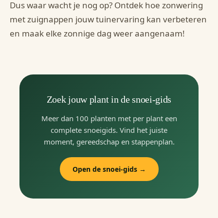
Dus waar wacht je nog op? Ontdek hoe zonwering
met zuignappen jouw tuinervaring kan verbeteren
en maak elke zonnige dag weer aangenaam!
Zoek jouw plant in de snoei-gids
Meer dan 100 planten met per plant een
complete snoeigids. Vind het juiste
moment, gereedschap en stappenplan.
Open de snoei-gids →