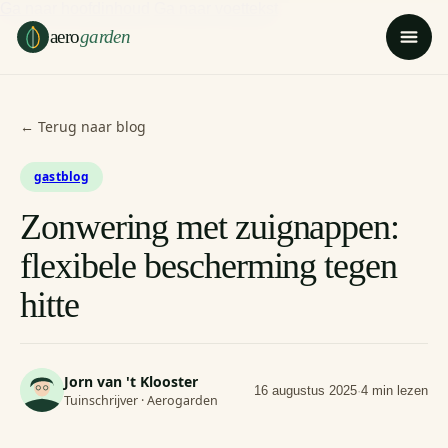
Ga naar hoofdinhoud
Ga naar voettekst
aero
garden
← Terug naar blog
gastblog
Zonwering met zuignappen:
flexibele bescherming tegen
hitte
Jorn van 't Klooster
16 augustus 2025
·
4 min lezen
Tuinschrijver · Aerogarden