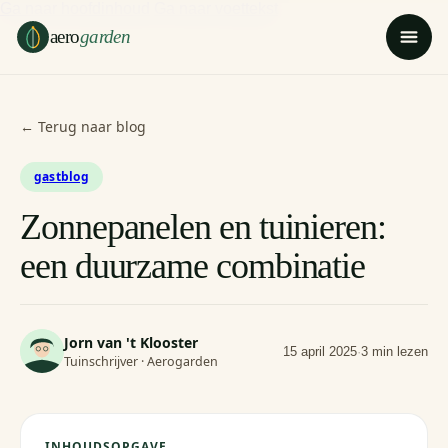
Ga naar hoofdinhoud
Ga naar voettekst
aero
garden
← Terug naar blog
gastblog
Zonnepanelen en tuinieren:
een duurzame combinatie
Jorn van 't Klooster
15 april 2025
·
3 min lezen
Tuinschrijver · Aerogarden
INHOUDSOPGAVE