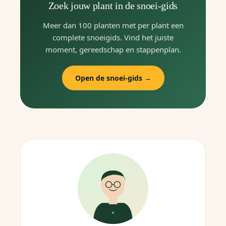
Zoek jouw plant in de snoei-gids
Meer dan 100 planten met per plant een
complete snoeigids. Vind het juiste
moment, gereedschap en stappenplan.
Open de snoei-gids →