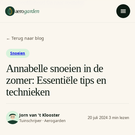
Ga naar hoofdinhoud
Ga naar voettekst
aero
garden
← Terug naar blog
Snoeien
Annabelle snoeien in de
zomer: Essentiële tips en
technieken
Jorn van 't Klooster
20 juli 2024
·
3 min lezen
Tuinschrijver · Aerogarden