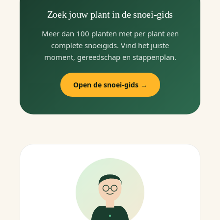
Zoek jouw plant in de snoei-gids
Meer dan 100 planten met per plant een
complete snoeigids. Vind het juiste
moment, gereedschap en stappenplan.
Open de snoei-gids →