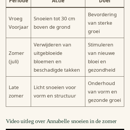
Periode
Actie
Doel
Bevordering
Vroeg
Snoeien tot 30 cm
van sterke
Voorjaar
boven de grond
groei
Verwijderen van
Stimuleren
Zomer
uitgebloeide
van nieuwe
(juli)
bloemen en
bloei en
beschadigde takken
gezondheid
Onderhoud
Late
Licht snoeien voor
van vorm en
zomer
vorm en structuur
gezonde groei
Video uitleg over Annabelle snoeien in de zomer