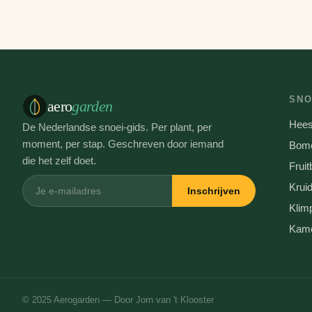
SNO
aero
garden
Hees
De Nederlandse snoei-gids. Per plant, per
moment, per stap. Geschreven door iemand
Bom
die het zelf doet.
Frui
Krui
Inschrijven
Klim
Kame
© 2025 Aerogarden — Door Jorn van 't Klooster