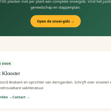
100 planten met per plant een complete snoeigids. Vind het juis
gereedschap en stappenplan.
Open de snoei-gids →
N DOOR
t Klooster
Noord-Brabant en oprichter van Aerogarden. Schrijft over snoeien
betrouwbare vakliteratuur.
arden →
Contact →