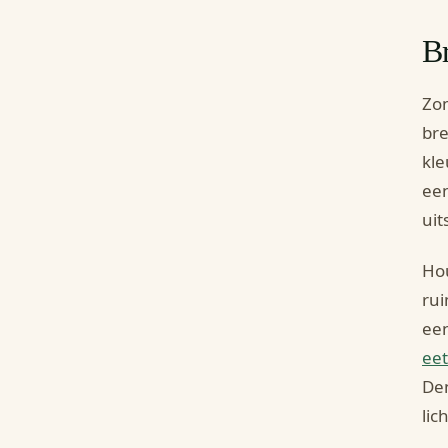
Br
Zom
bre
kle
een
uit
Hou
rui
een
ee
Den
lic