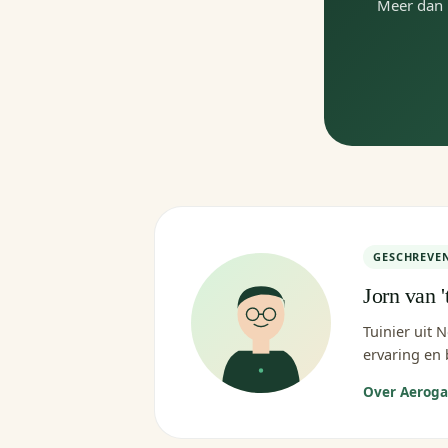
Meer dan 
GESCHREVE
Jorn van '
Tuinier uit 
ervaring en 
Over Aerog