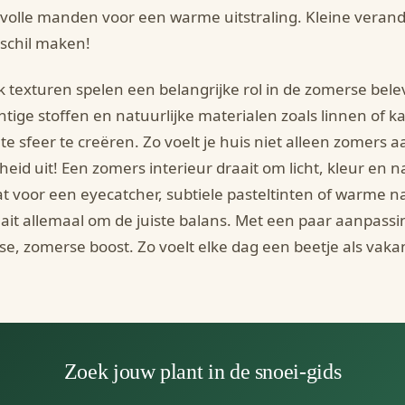
jlvolle manden voor een warme uitstraling. Kleine vera
schil maken!
 texturen spelen een belangrijke rol in de zomerse belevi
htige stoffen en natuurlijke materialen zoals linnen o
hte sfeer te creëren. Zo voelt je huis niet alleen zomers 
sheid uit! Een zomers interieur draait om licht, kleur en 
t voor een eyecatcher, subtiele pasteltinten of warme na
ait allemaal om de juiste balans. Met een paar aanpassi
sse, zomerse boost. Zo voelt elke dag een beetje als vakan
Zoek jouw plant in de snoei-gids