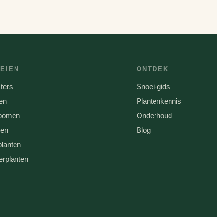
EIEN
ONTDEK
ters
Snoei-gids
en
Plantenkennis
tbomen
Onderhoud
den
Blog
planten
rplanten