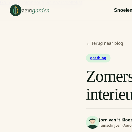
Ga naar hoofdinhoud
Ga naar voettekst
aero
garden
Snoeie
← Terug naar blog
gastblog
Zomerse
interie
Jorn van 't Kloo
Tuinschrijver · Ae