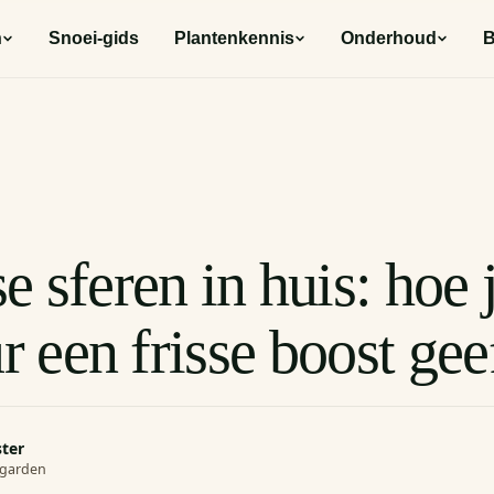
n
Snoei-gids
Plantenkennis
Onderhoud
B
 sferen in huis: hoe j
ur een frisse boost gee
ster
rogarden