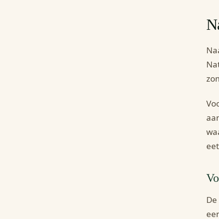
Na
Naa
Nat
zom
Voo
aan
waa
eet
Vo
De 
een