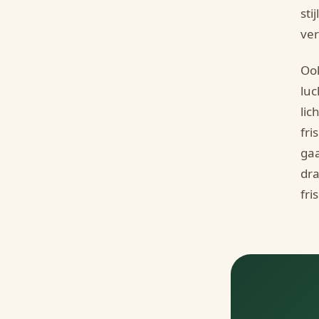
sti
ver
Ook
luc
lic
fri
gaa
dra
fri