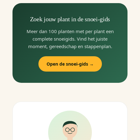
Zoek jouw plant in de snoei-gids
Meer dan 100 planten met per plant een
complete snoeigids. Vind het juiste
moment, gereedschap en stappenplan.
Open de snoei-gids →