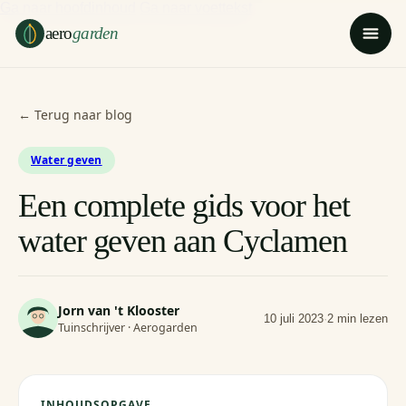
Ga naar hoofdinhoud
Ga naar voettekst
aero
garden
← Terug naar blog
Water geven
Een complete gids voor het
water geven aan Cyclamen
Jorn van 't Klooster
10 juli 2023
·
2 min lezen
Tuinschrijver · Aerogarden
INHOUDSOPGAVE