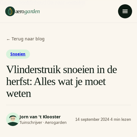
Ga naar hoofdinhoud
Ga naar voettekst
aero
garden
← Terug naar blog
Snoeien
Vlinderstruik snoeien in de
herfst: Alles wat je moet
weten
Jorn van 't Klooster
14 september 2024
·
4 min lezen
Tuinschrijver · Aerogarden