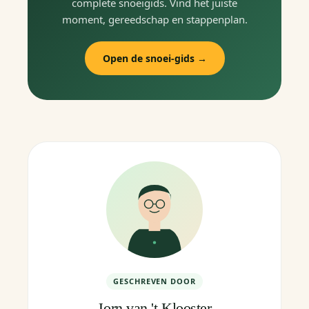
complete snoeigids. Vind het juiste
moment, gereedschap en stappenplan.
Open de snoei-gids →
GESCHREVEN DOOR
Jorn van 't Klooster