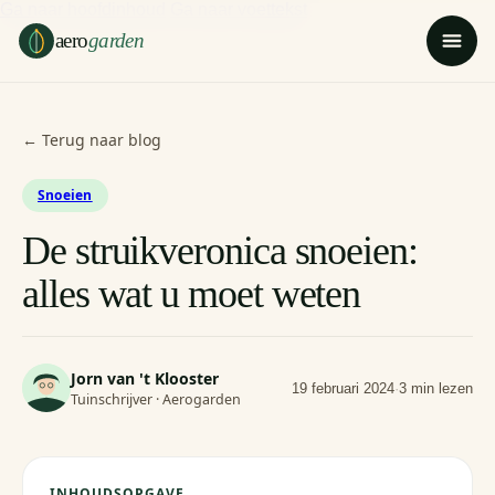
Ga naar hoofdinhoud
Ga naar voettekst
aero
garden
← Terug naar blog
Snoeien
De struikveronica snoeien:
alles wat u moet weten
Jorn van 't Klooster
19 februari 2024
·
3 min lezen
Tuinschrijver · Aerogarden
INHOUDSOPGAVE