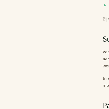
Bij
Su
Vee
aan
wor
In 
met
Pa