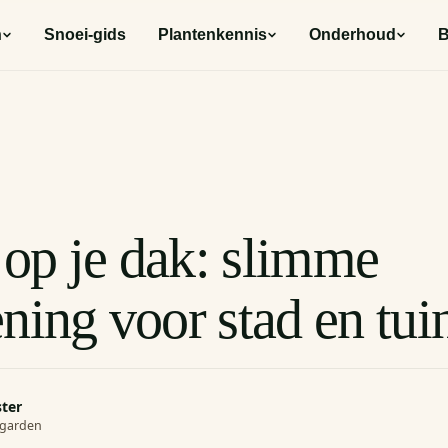
n
Snoei-gids
Plantenkennis
Onderhoud
B
op je dak: slimme
ning voor stad en tui
ster
rogarden