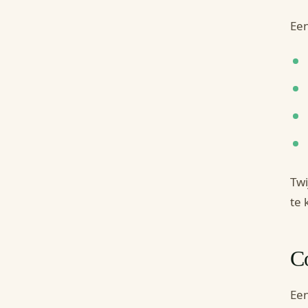
Een
Twi
te 
Co
Een