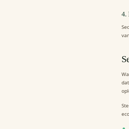
4.
Sed
van
Se
Waa
dat
opl
Ste
eco