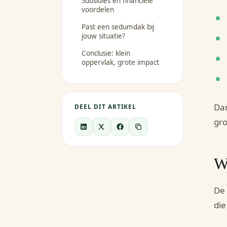
Subsidies en financiële
voordelen
Past een sedumdak bij
jouw situatie?
Conclusie: klein
oppervlak, grote impact
Dan
DEEL DIT ARTIKEL
gro
W
De 
die