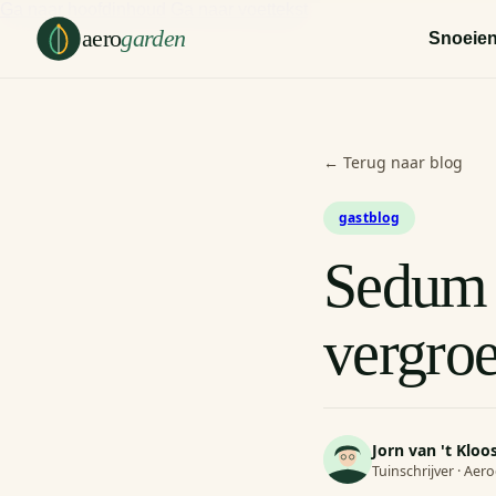
Ga naar hoofdinhoud
Ga naar voettekst
aero
garden
Snoeie
← Terug naar blog
gastblog
Sedum 
vergroe
Jorn van 't Kloo
Tuinschrijver · Ae