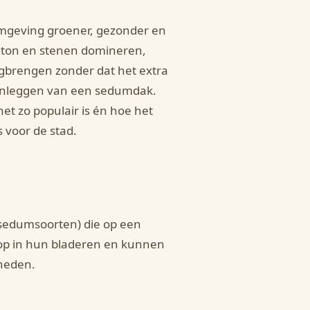
geving groener, gezonder en
eton en stenen domineren,
ugbrengen zonder dat het extra
aanleggen van een sedumdak.
et zo populair is én hoe het
s voor de stad.
(sedumsoorten) die op een
 op in hun bladeren en kunnen
heden.