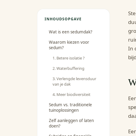
St
INHOUDSOPGAVE
duu
gro
Wat is een sedumdak?
rui
Waarom kiezen voor
sedum?
In 
bij
1. Betere isolatie ?
2. Waterbuffering
3. Verlengde levensduur
W
van je dak
4. Meer biodiversiteit
Een
Sedum vs. traditionele
spe
tuinoplossingen
daa
Zelf aanleggen of laten
doen?
Een