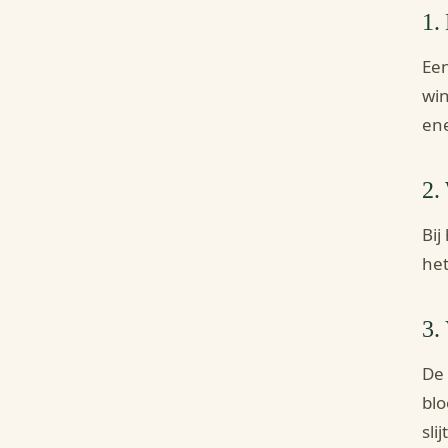
1.
Een
win
ene
2.
Bij
het
3.
De 
blo
sli