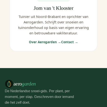
Jorn van 't Klooster
Tuinier uit Noord-Brabant en oprichter van
Aerogarden. Schrijft over snoeien en
tuinonderhoud op basis van eigen ervaring
en betrouwbare vakliteratuur.
Over Aerogarden →
Contact →
aero
garden
De Nederlandse snoei-gids. Per plant, per
moment, per stap. Geschreven door iemand
die het zelf doet.