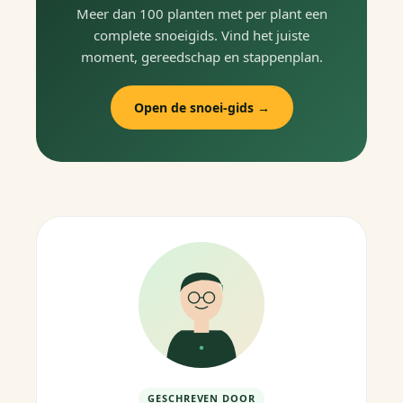
Meer dan 100 planten met per plant een
complete snoeigids. Vind het juiste
moment, gereedschap en stappenplan.
Open de snoei-gids →
GESCHREVEN DOOR