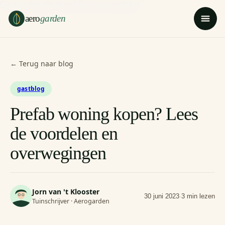
Ga naar hoofdinhoud
Ga naar voettekst
aero
garden
← Terug naar blog
gastblog
Prefab woning kopen? Lees
de voordelen en
overwegingen
Jorn van 't Klooster
30 juni 2023
·
3 min lezen
Tuinschrijver · Aerogarden