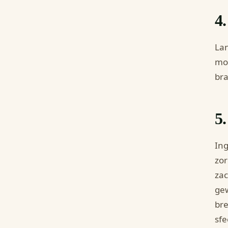
4
Lan
mod
bra
5.
Ing
zor
zac
gew
br
sfe