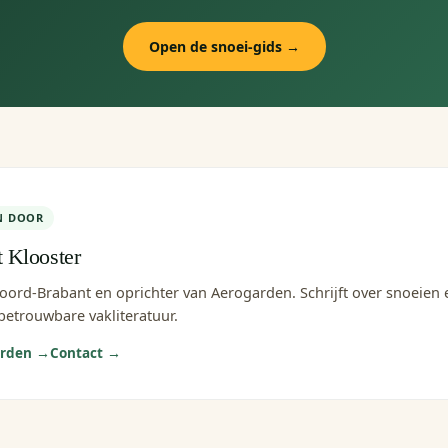
Open de snoei-gids →
N DOOR
t Klooster
Noord-Brabant en oprichter van Aerogarden. Schrijft over snoeien
betrouwbare vakliteratuur.
arden →
Contact →