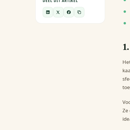
DEEL DIT ARTIKEL
1
Het
kaa
sfe
to
Voo
Ze 
ide