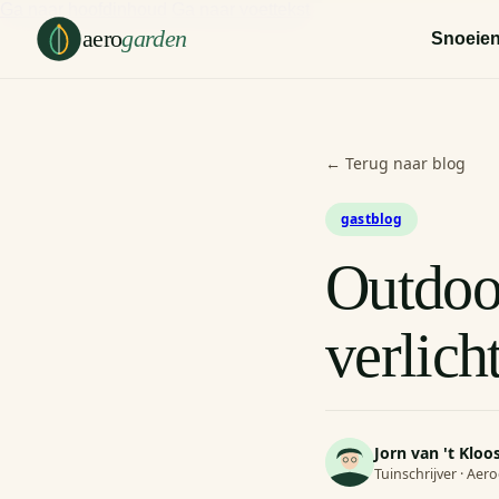
Ga naar hoofdinhoud
Ga naar voettekst
aero
garden
Snoeie
← Terug naar blog
gastblog
Outdoo
verlich
Jorn van 't Kloo
Tuinschrijver · Ae