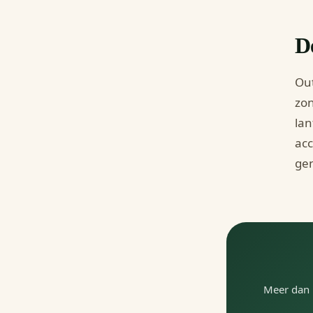
D
Out
zon
lan
ac
gen
Meer dan 