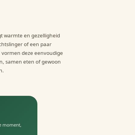
gt warmte en gezelligheid
chtslinger of een paar
tijd vormen deze eenvoudige
en, samen eten of gewoon
n.
te moment,