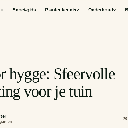
n
Snoei-gids
Plantenkennis
Onderhoud
B
r hygge: Sfeervolle
ting voor je tuin
ster
28
rogarden