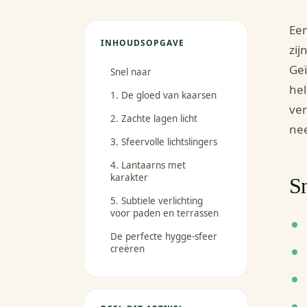
Een
INHOUDSOPGAVE
zij
Geï
Snel naar
hel
1. De gloed van kaarsen
ver
2. Zachte lagen licht
nee
3. Sfeervolle lichtslingers
4. Lantaarns met
karakter
Sn
5. Subtiele verlichting
voor paden en terrassen
De perfecte hygge-sfeer
creëren