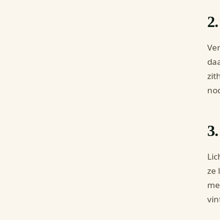
2.
Ver
daa
zit
nod
3.
Lic
ze 
met
vin