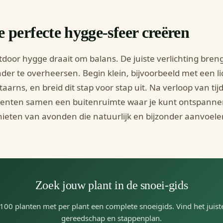
e perfecte hygge-sfeer creëren
door hygge draait om balans. De juiste verlichting bren
der te overheersen. Begin klein, bijvoorbeeld met een li
taarns, en breid dit stap voor stap uit. Na verloop van 
centen samen een buitenruimte waar je kunt ontspann
ieten van avonden die natuurlijk en bijzonder aanvoele
Zoek jouw plant in de snoei-gids
100 planten met per plant een complete snoeigids. Vind het juis
gereedschap en stappenplan.