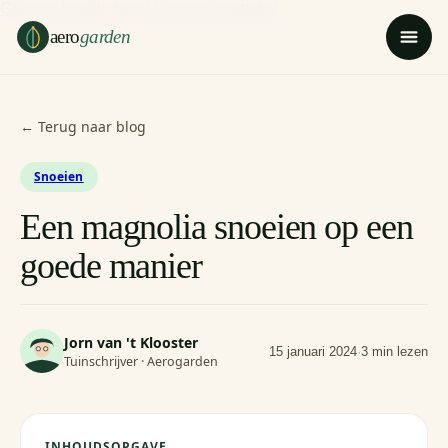
Ga naar hoofdinhoud
Ga naar voettekst
aero
garden
← Terug naar blog
Snoeien
Een magnolia snoeien op een
goede manier
Jorn van 't Klooster
15 januari 2024
·
3 min lezen
Tuinschrijver · Aerogarden
INHOUDSOPGAVE