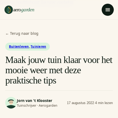
Ga naar hoofdinhoud
Ga naar voettekst
aero
garden
← Terug naar blog
Buitenleven
,
Tuinieren
Maak jouw tuin klaar voor het
mooie weer met deze
praktische tips
Jorn van 't Klooster
17 augustus 2022
·
4 min lezen
Tuinschrijver · Aerogarden