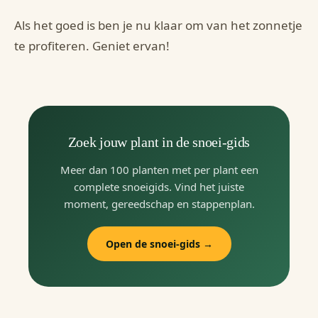
Als het goed is ben je nu klaar om van het zonnetje
te profiteren. Geniet ervan!
Zoek jouw plant in de snoei-gids
Meer dan 100 planten met per plant een
complete snoeigids. Vind het juiste
moment, gereedschap en stappenplan.
Open de snoei-gids →