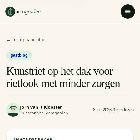
Ga naar hoofdinhoud
Ga naar voettekst
aero
garden
← Terug naar blog
gastblog
Kunstriet op het dak voor
rietlook met minder zorgen
Jorn van 't Klooster
8 juli 2026
·
3 min lezen
Tuinschrijver · Aerogarden
INHOUDSOPGAVE