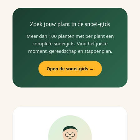
Zoek jouw plant in de snoei-gids
Meer dan 100 planten met per plant een
complete snoeigids. Vind het juiste
moment, gereedschap en stappenplan.
Open de snoei-gids →