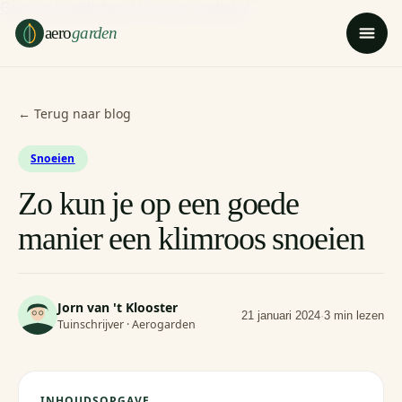
Ga naar hoofdinhoud
Ga naar voettekst
aero
garden
← Terug naar blog
Snoeien
Zo kun je op een goede
manier een klimroos snoeien
Jorn van 't Klooster
21 januari 2024
·
3 min lezen
Tuinschrijver · Aerogarden
INHOUDSOPGAVE