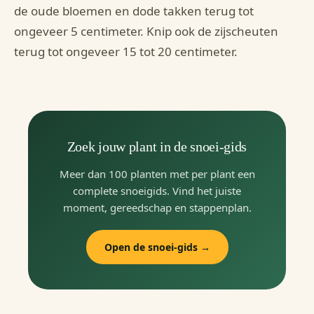
de oude bloemen en dode takken terug tot
ongeveer 5 centimeter. Knip ook de zijscheuten
terug tot ongeveer 15 tot 20 centimeter.
Zoek jouw plant in de snoei-gids
Meer dan 100 planten met per plant een
complete snoeigids. Vind het juiste
moment, gereedschap en stappenplan.
Open de snoei-gids →