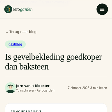
Ga naar hoofdinhoud
Ga naar voettekst
aero
garden
← Terug naar blog
gastblog
Is gevelbekleding goedkoper
dan baksteen
Jorn van 't Klooster
7 oktober 2025
·
3 min lezen
Tuinschrijver · Aerogarden
INHOUDSOPGAVE