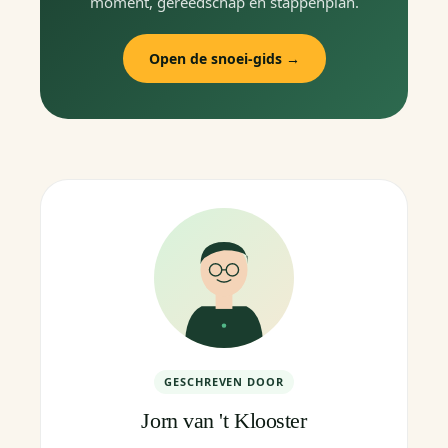
moment, gereedschap en stappenplan.
Open de snoei-gids →
GESCHREVEN DOOR
Jorn van 't Klooster