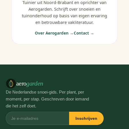
Tuinier uit Noord-Brabant en oprichter van
Aerogarden. Schrijft over snoeien en
tuinonderhoud op basis van eigen ervaring
en betrouwbare vakliteratuur.
Over Aerogarden →
Contact →
aero
garden
De Nederlandse snoei-gids. Per plant, per
moment, per stap. Geschreven door iemand
die het zelf doet.
Inschrijven