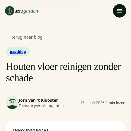
Ga naar hoofdinhoud
Ga naar voettekst
aero
garden
← Terug naar blog
gastblog
Houten vloer reinigen zonder
schade
Jorn van 't Klooster
17 maart 2026
·
2 min lezen
Tuinschrijver · Aerogarden
INHOUDSOPGAVE