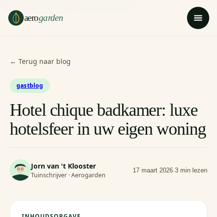
Ga naar hoofdinhoud
Ga naar voettekst
aero
garden
← Terug naar blog
gastblog
Hotel chique badkamer: luxe
hotelsfeer in uw eigen woning
Jorn van 't Klooster
17 maart 2026
·
3 min lezen
Tuinschrijver · Aerogarden
INHOUDSOPGAVE