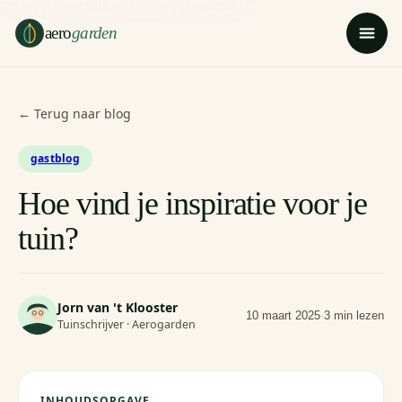
Ga naar hoofdinhoud
Ga naar voettekst
aero
garden
← Terug naar blog
gastblog
Hoe vind je inspiratie voor je
tuin?
Jorn van 't Klooster
10 maart 2025
·
3 min lezen
Tuinschrijver · Aerogarden
INHOUDSOPGAVE