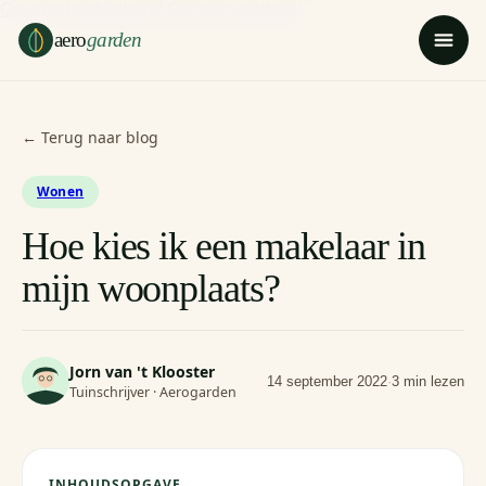
Ga naar hoofdinhoud
Ga naar voettekst
aero
garden
← Terug naar blog
Wonen
Hoe kies ik een makelaar in
mijn woonplaats?
Jorn van 't Klooster
14 september 2022
·
3 min lezen
Tuinschrijver · Aerogarden
INHOUDSOPGAVE