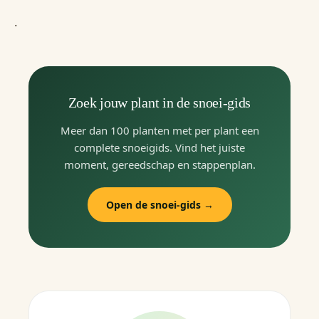
.
Zoek jouw plant in de snoei-gids
Meer dan 100 planten met per plant een
complete snoeigids. Vind het juiste
moment, gereedschap en stappenplan.
Open de snoei-gids →