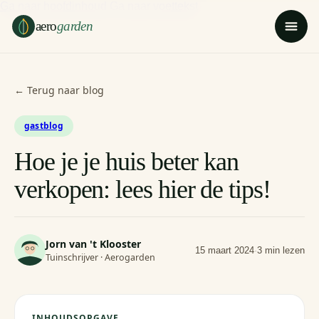
Ga naar hoofdinhoud
Ga naar voettekst
aero
garden
← Terug naar blog
gastblog
Hoe je je huis beter kan
verkopen: lees hier de tips!
Jorn van 't Klooster
15 maart 2024
·
3 min lezen
Tuinschrijver · Aerogarden
INHOUDSOPGAVE