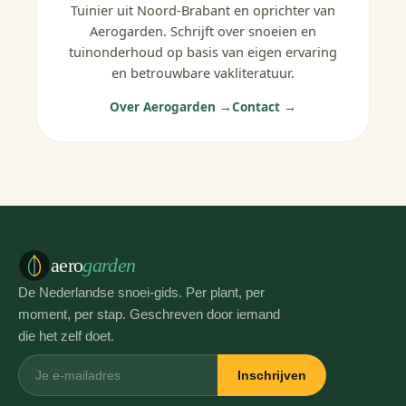
Tuinier uit Noord-Brabant en oprichter van
Aerogarden. Schrijft over snoeien en
tuinonderhoud op basis van eigen ervaring
en betrouwbare vakliteratuur.
Over Aerogarden →
Contact →
aero
garden
De Nederlandse snoei-gids. Per plant, per
moment, per stap. Geschreven door iemand
die het zelf doet.
Inschrijven