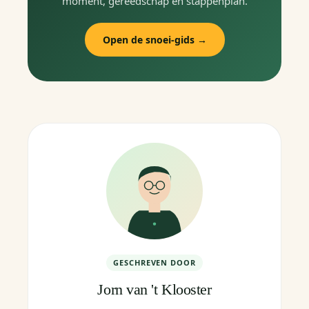
moment, gereedschap en stappenplan.
Open de snoei-gids →
GESCHREVEN DOOR
Jorn van 't Klooster