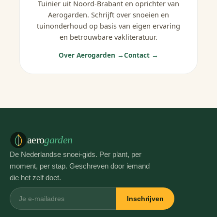
Tuinier uit Noord-Brabant en oprichter van
Aerogarden. Schrijft over snoeien en
tuinonderhoud op basis van eigen ervaring
en betrouwbare vakliteratuur.
Over Aerogarden →
Contact →
aero
garden
De Nederlandse snoei-gids. Per plant, per
moment, per stap. Geschreven door iemand
die het zelf doet.
Inschrijven