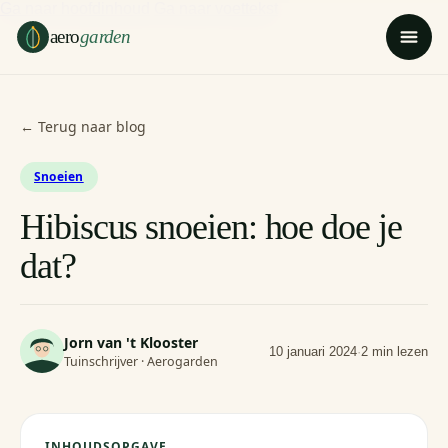
Ga naar hoofdinhoud
Ga naar voettekst
aero
garden
← Terug naar blog
Snoeien
Hibiscus snoeien: hoe doe je
dat?
Jorn van 't Klooster
10 januari 2024
·
2 min lezen
Tuinschrijver · Aerogarden
INHOUDSOPGAVE