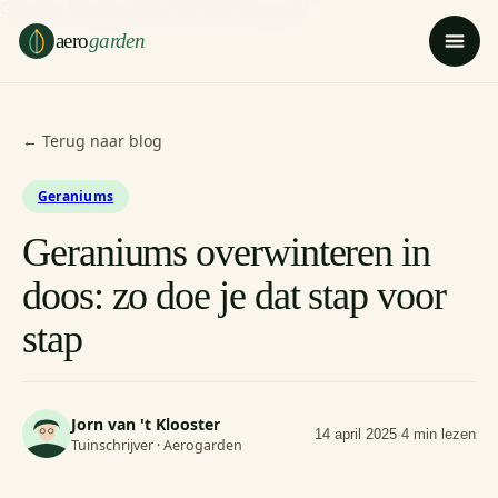
Ga naar hoofdinhoud
Ga naar voettekst
aero
garden
← Terug naar blog
Geraniums
Geraniums overwinteren in
doos: zo doe je dat stap voor
stap
Jorn van 't Klooster
14 april 2025
·
4 min lezen
Tuinschrijver · Aerogarden