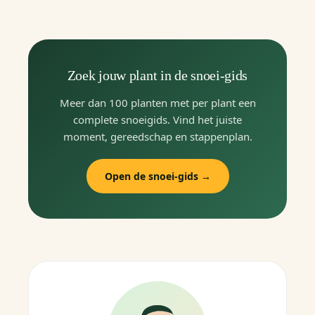
Zoek jouw plant in de snoei-gids
Meer dan 100 planten met per plant een
complete snoeigids. Vind het juiste
moment, gereedschap en stappenplan.
Open de snoei-gids →