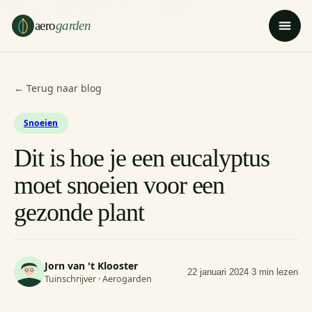
Ga naar hoofdinhoud
Ga naar voettekst
aero
garden
← Terug naar blog
Snoeien
Dit is hoe je een eucalyptus
moet snoeien voor een
gezonde plant
Jorn van 't Klooster
22 januari 2024
·
3 min lezen
Tuinschrijver · Aerogarden