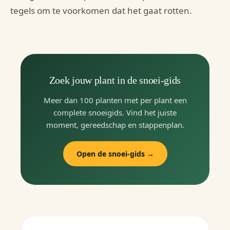
tegels om te voorkomen dat het gaat rotten.
Zoek jouw plant in de snoei-gids
Meer dan 100 planten met per plant een
complete snoeigids. Vind het juiste
moment, gereedschap en stappenplan.
Open de snoei-gids →