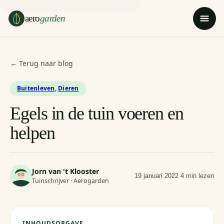
Ga naar hoofdinhoud
Ga naar voettekst
aero
garden
← Terug naar blog
Buitenleven
,
Dieren
Egels in de tuin voeren en
helpen
Jorn van 't Klooster
19 januari 2022
·
4 min lezen
Tuinschrijver · Aerogarden
INHOUDSOPGAVE