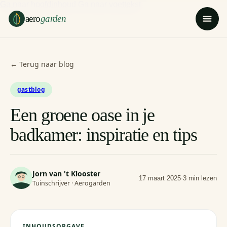
Ga naar hoofdinhoud
Ga naar voettekst
aero
garden
← Terug naar blog
gastblog
Een groene oase in je
badkamer: inspiratie en tips
Jorn van 't Klooster
17 maart 2025
·
3 min lezen
Tuinschrijver · Aerogarden
INHOUDSOPGAVE