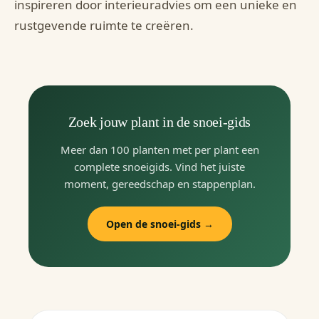
inspireren door interieuradvies om een unieke en
rustgevende ruimte te creëren.
Zoek jouw plant in de snoei-gids
Meer dan 100 planten met per plant een
complete snoeigids. Vind het juiste
moment, gereedschap en stappenplan.
Open de snoei-gids →