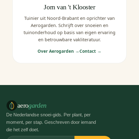
Jorn van 't Klooster
Tuinier uit Noord-Brabant en oprichter van
Aerogarden. Schrijft over snoeien en
tuinonderhoud op basis van eigen ervaring
en betrouwbare vakliteratuur.
Over Aerogarden →
Contact →
aero
garden
De Nederlandse snoei-gids. Per plant, per
moment, per stap. Geschreven door iemand
die het zelf doet.