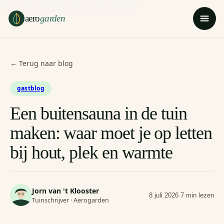
Ga naar hoofdinhoud
Ga naar voettekst
aero
garden
← Terug naar blog
gastblog
Een buitensauna in de tuin
maken: waar moet je op letten
bij hout, plek en warmte
Jorn van 't Klooster
8 juli 2026
·
7 min lezen
Tuinschrijver · Aerogarden