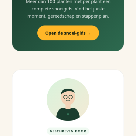
Meer dan 100 planten met per plant een
complete snoeigids. Vind het juiste
moment, gereedschap en stappenplan.
Open de snoei-gids →
GESCHREVEN DOOR